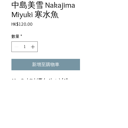
中島美雪 Nakajima
Miyuki 寒水魚
價
HK$120.00
格
數量
*
新增至購物車
A1 Bad Girl (悪女 Akujo) [Album
Version]
A2 The Incline (傾斜 Keisha)
A3 Tori ni Natte (鳥になって)
A4 Suteruhodo no Ai de Iikara (捨
てるほどの愛でいいから?)
B1 B.G.M.