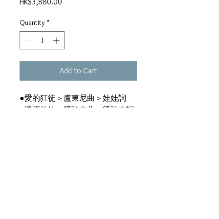
Price
HK$3,880.00
Quantity
*
Add to Cart
●愛的狂徒＞盧東尼曲＞娃娃詞
●透明的妳＞梁弘志曲＞梁弘志詞
●狂野如我＞劉虞瑞詞 ●守住
風口＞盧東尼曲＞蔣慧琪詞 ●夢
裡藍天＞林敏詞 ●兜風心情∕合
唱：柏安妮＞劉虞瑞詞 ●天使之
愛＞周治平曲＞劉虞瑞詞 ●在妳
的眼裡看不見我的心＞張國榮曲＞
宋天豪詞 ●明月夜＞張國榮曲＞
謝明訓詞 ●直到世界沒有愛情＞
張國榮、許冠傑曲＞范俊益詞