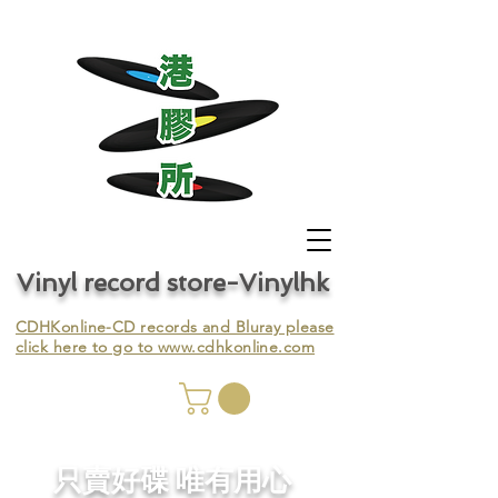
Vinyl record store-Vinylhk
CDHKonline-CD records and Bluray please
click here to go to
www.cdhkonline.com
nyl,
​只賣好碟 唯有用心
ing