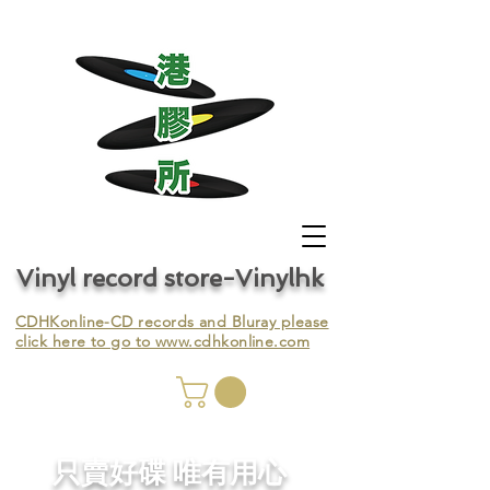
Vinyl record store-Vinylhk
CDHKonline-CD records and Bluray please
click here to go to
www.cdhkonline.com
nyl,
​只賣好碟 唯有用心
ing