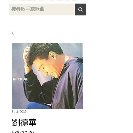
uying
SKU: 0039
劉德華
Price
HK$320.00