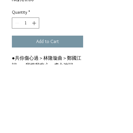
Quantity
*
Add to Cart
●共你傷心過＞林隆璇曲＞鄭國江
詞 ●我恨我痴心＞盧永強詞 ●
世事多磨＞林敏怡曲＞向雪懷詞
●深夜到訪＞盧東尼曲＞盧永強
詞 ●只有一個人＞黃大軍曲＞盧
永強詞＞電影《人海孤鴻》主題曲
●擁抱＞鉋比達曲＞潘偉源詞
●愛逝難離＞蔡國權曲＞蔡國權詞
●禱告＞陳復明曲＞潘偉源詞
●流浪＞楊雲驃曲＞盧永強詞 ●
還沒有說完＞黃大軍曲＞向雪懷詞