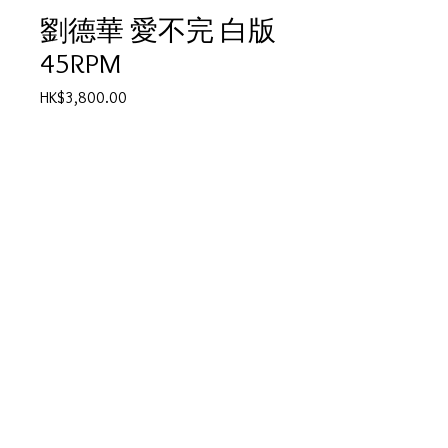
劉德華 愛不完 白版
45RPM
Price
HK$3,800.00
Quantity
*
Add to Cart
劉德華 愛不完 白版 45RPM
產品描述
碟套：看圖
歌詞印在封套背面
碟95%-新淨,正常使用過痕跡