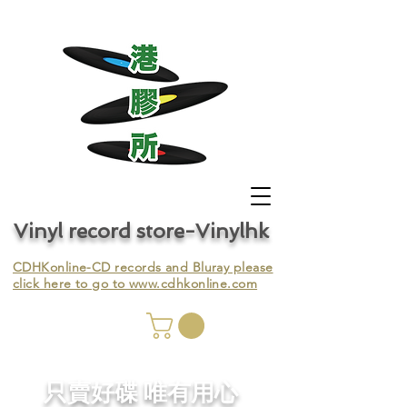
Vinyl record store-Vinylhk
CDHKonline-CD records and Bluray please
click here to go to
www.cdhkonline.com
nyl,
​只賣好碟 唯有用心
ing