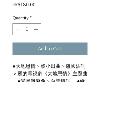
Price
HK$180.00
Quantity
*
Add to Cart
●大地恩情＞黎小田曲＞盧國沾詞
＞麗的電視劇《大地恩情》主題曲
●愛是難避免＞向雪懷詞 ●緣
份莫攔我＞歷風曲＞盧國沾詞 ●
落日在何處＞盧國沾詞 ●僅存者
＞歷風曲＞盧國沾詞 ●Smoke
Gets ln Your Eyes ●熱愛多年在心
藏＞黎小田曲＞盧國沾詞＞麗的電
視劇《大地恩情》插曲 ●星＞鄭
國江詞 ●金山夢＞盧國沾詞＞麗