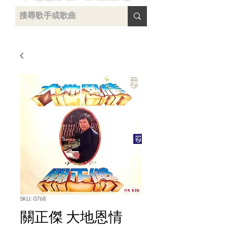
uying
SKU: 0768
關正傑 大地恩情