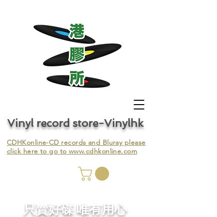
Vinyl record store-Vinylhk
CDHKonline-CD records and Bluray please
click here to go to
www.cdhkonline.com
nyl,
​只賣好碟 唯有用心
ing