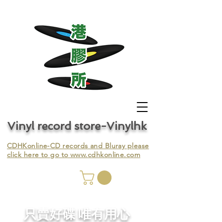
Vinyl record store-Vinylhk
CDHKonline-CD records and Bluray please
click here to go to
www.cdhkonline.com
nyl,
​只賣好碟 唯有用心
ing