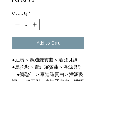
Price
HK$380.00
Quantity
*
Add to Cart
●追尋＞泰迪羅賓曲＞潘源良詞
●鳥托邦＞泰迪羅賓曲＞潘源良詞
●鄉愁∕一＞泰迪羅賓曲＞潘源良
詞 ●找不到＞泰迪羅賓曲＞潘源
良詞 ●情緣＞泰迪羅賓曲＞潘源
良詞 ●歌聲＞泰迪羅賓曲＞潘源
良詞 ●鄉愁∕二＞泰迪羅賓曲＞
潘源良詞 ●小丑＞盧冠廷曲＞林
振強詞＞電影《多情種》主題曲
●她＞蔡國權曲＞蔡國權詞 ●
世界會轉＞鄭國江詞 ●靠在我身