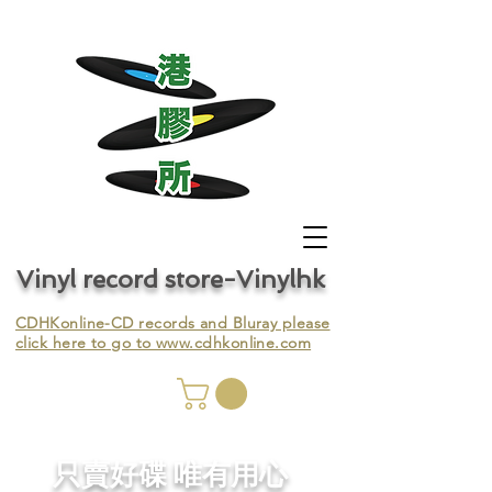
Vinyl record store-Vinylhk
CDHKonline-CD records and Bluray please
click here to go to
www.cdhkonline.com
nyl,
​只賣好碟 唯有用心
ing