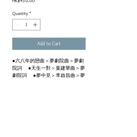
Price
HK$450.00
Quantity
*
Add to Cart
●六八年的戀曲＞夢劇院曲＞夢劇
院詞 ●天生一對＞葉建華曲＞夢
劇院詞 ●夢中見＞李啟昌曲＞夢
劇院 ●離開校園的路上＞葉建華
曲＞夢劇院詞 ●狐狸先生的尾巴
＞李啟昌曲＞夢劇院詞 ●你可以
步近一點＞夢劇院曲＞夢劇院詞
●全自動星夜＞葉建華、麥皓輪
曲＞夢劇碗詞 ●我是藍鳥＞夢劇
院詞 ●我問我笑＞葉建華曲＞夢
劇院詞 ●屋＞區新明曲＞夢劇院