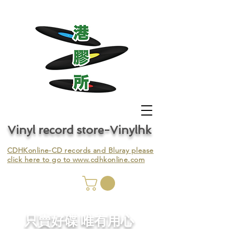
Vinyl record store-Vinylhk
CDHKonline-CD records and Bluray please
click here to go to
www.cdhkonline.com
nyl,
​只賣好碟 唯有用心
ing