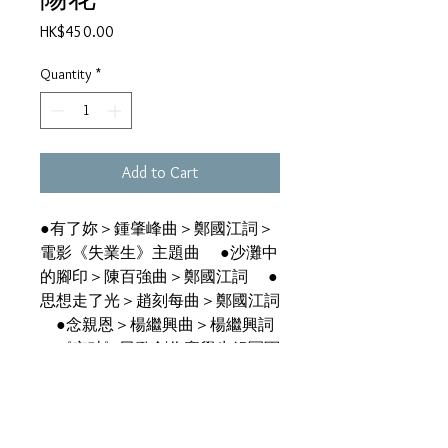
Price
HK$450.00
Quantity
*
Add to Cart
●有了妳＞鍾肇峰曲＞鄭國江詞＞
電影《失業生》主題曲 ●沙灘中
的腳印＞陳百強曲＞鄭國江詞 ●
思想走了光＞趙刻每曲＞鄭國江詞
●念親恩＞楊繼興曲＞楊繼興詞
＞《突破》民歌創作賽學生組冠軍
●笑聲刺我心＞Kenneth Chan曲
＞湯正川詞 ●校門外＞陳百強曲
＞鄭國江詞 ●太陽花＞陳百強曲
＞鄭國江詞＞電影《失業生》主題