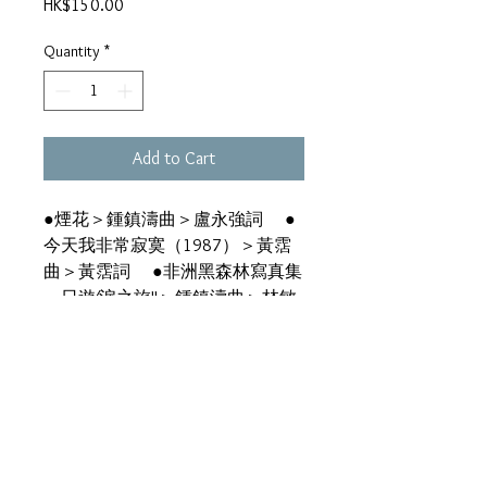
Price
HK$150.00
Quantity
*
Add to Cart
●煙花＞鍾鎮濤曲＞盧永強詞 ●
今天我非常寂寞（1987）＞黃霑
曲＞黃霑詞 ●非洲黑森林寫真集
一日遊∕淚之旅II＞鍾鎮濤曲＞林敏
驄詞 ●仍是那樣＞林敏驄曲＞林
振強詞 ●Goodbye I Love You＞潘
源良詞 ●為你醉心＞林敏怡曲＞
林敏驄詞＞電影《投錯鴛鴦胎》主
題曲 ●情深末忘＞小美詞 ●阿
寶阿寶∕合唱：彭健新＞鍾鎮濤曲
＞盧永強詞＞教育電視《盤中寶》