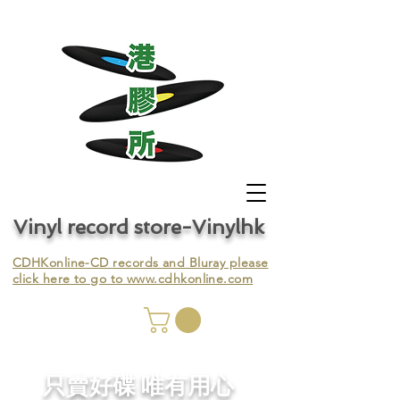
Vinyl record store-Vinylhk
CDHKonline-CD records and Bluray please
click here to go to
www.cdhkonline.com
nyl,
​只賣好碟 唯有用心
ing