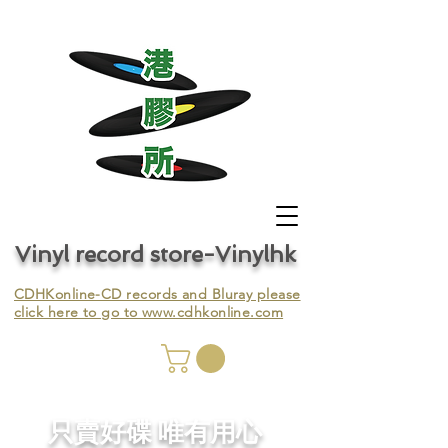
Vinyl record store-Vinylhk
CDHKonline-CD records and Bluray please
click here to go to
www.cdhkonline.com
nyl,
​只賣好碟 唯有用心
ing