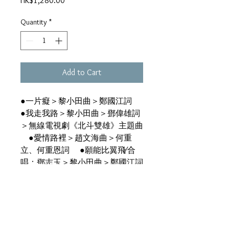
HK$1,280.00
Quantity
*
Add to Cart
●一片癡＞黎小田曲＞鄭國江詞
●我走我路＞黎小田曲＞鄧偉雄詞
＞無線電視劇《北斗雙雄》主題曲
●愛情路裡＞趙文海曲＞何重
立、何重恩詞 ●願能比翼飛∕合
唱：鄧志玉＞黎小田曲＞鄭國江詞
＞電影《楊過與小龍女》主題曲
●燕子的故事＞林敏怡曲＞林敏
驄詞 ●情自困＞徐日勤曲＞張國
榮詞 ●戀愛交叉＞林敏驄詞 ●
你的一切＞林敏驄詞 ●闖進新領