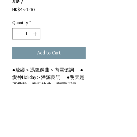
Price
HK$450.00
Quantity
*
Add to Cart
●放縱＞馮鏡輝曲＞向雪懷詞 ●
愛神Holiday＞潘源良詞 ●明天是
否愛我＞童安格曲＞鄭國江詞 ●
快快救我＞B. Yuen曲＞潘源良詞
●偷吻＞潘源良詞 ●心碎巷＞
林振強詞 ●為我心癡＞向雪懷詞
●長街的一角＞小美詞 ●但我
已給你＞徐日勤曲＞盧國沾詞 ●
心裡探險＞黃尚偉曲＞向雪懷詞
（CD） ●愛情 I Don't Know＞潘