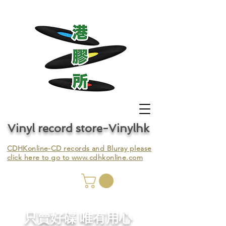
Vinyl record store-Vinylhk
CDHKonline-CD records and Bluray please
click here to go to
www.cdhkonline.com
nyl,
​只賣好碟 唯有用心
ing