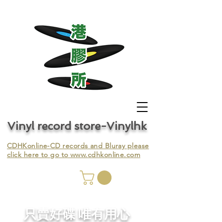
Vinyl record store-Vinylhk
CDHKonline-CD records and Bluray please
click here to go to
www.cdhkonline.com
nyl,
​只賣好碟 唯有用心
ing