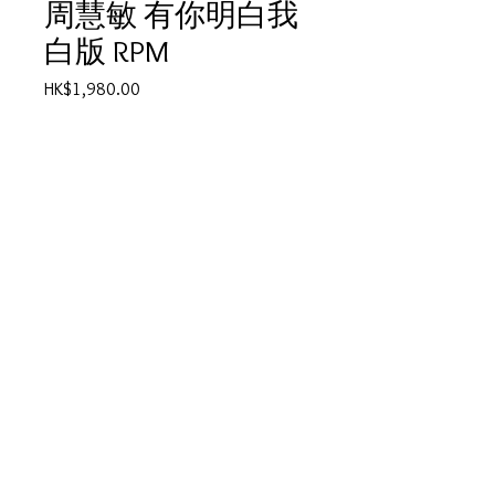
周慧敏 有你明白我
白版 RPM
Price
HK$1,980.00
Quantity
*
Add to Cart
周慧敏 有你明白我 白版 RPM
產品描述
碟套：看圖
碟95%新淨-正常使用過痕跡
© 2025 by Vivo Supplies Ltd.