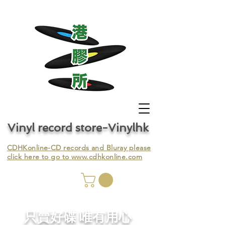
Vinyl record store-Vinylhk
CDHKonline-CD records and Bluray please
click here to go to
www.cdhkonline.com
nyl,
​只賣好碟 唯有用心
ing