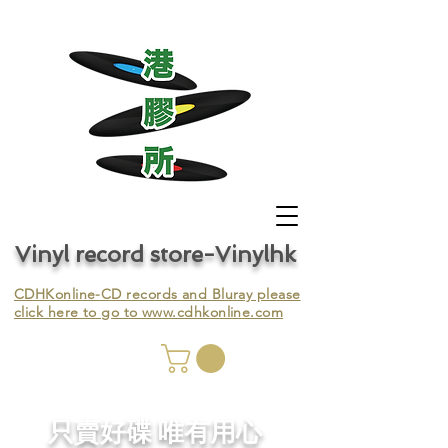
Vinyl record store-Vinylhk
CDHKonline-CD records and Bluray please
click here to go to
www.cdhkonline.com
nyl,
​只賣好碟 唯有用心
ing