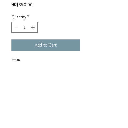
Price
HK$350.00
Quantity
*
Add to Cart
灰色
“早晨…”
住家男人
無情實驗
戲假情真
灰色化妝
點唱機
鷹與星
衹可活一次
某一個終點