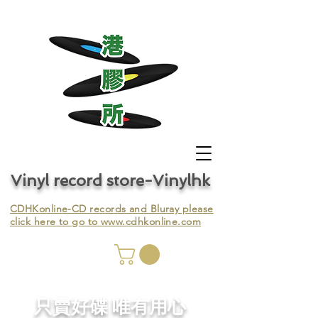
Vinyl record store-Vinylhk
CDHKonline-CD records and Bluray please
click here to go to
www.cdhkonline.com
nyl,
​只賣好碟 唯有用心
ing