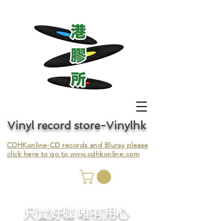
Vinyl record store-Vinylhk
CDHKonline-CD records and Bluray please
click here to go to
www.cdhkonline.com
nyl,
​只賣好碟 唯有用心
ing