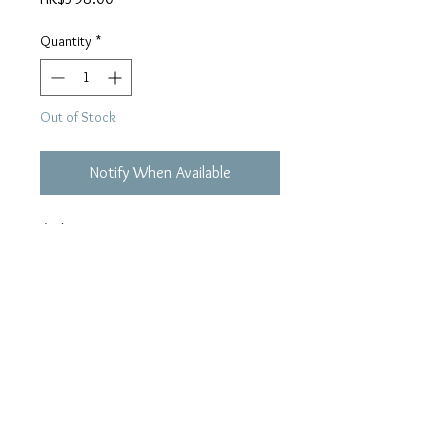
Quantity
*
Out of Stock
Notify When Available
灰色
“早晨…”
住家男人
無情實驗
戲假情真
灰色化妝
點唱機
鷹與星
衹可活一次
某一個終點