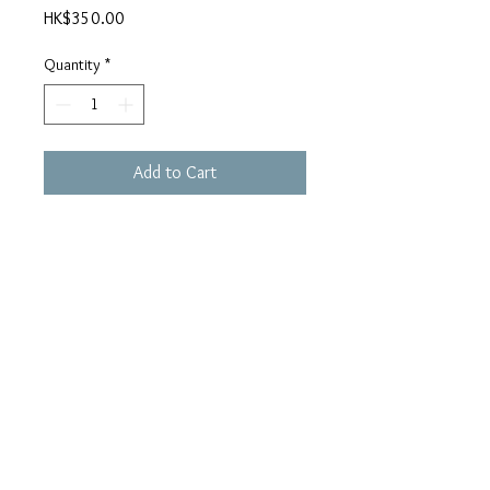
Price
HK$350.00
Quantity
*
Add to Cart
●Sealed with a kiss∕劉美君 ●結他
低泣時∕夏韶聲 ●無意識的等∕杜
麗莎 ●有緣再見∕曾路得 ●後現
愛情∕Fundamental ●從沒要緊∕鄭
瑞芬 ●公子多情∕劉美君 ●感覺
號渡輪∕Fundamental ●忘掉∕曾路
得 ●閉著眼睛再見面∕夏韶聲 ●
假裝．假純情∕鄭瑞芬 ●若你要
離開我∕杜麗莎