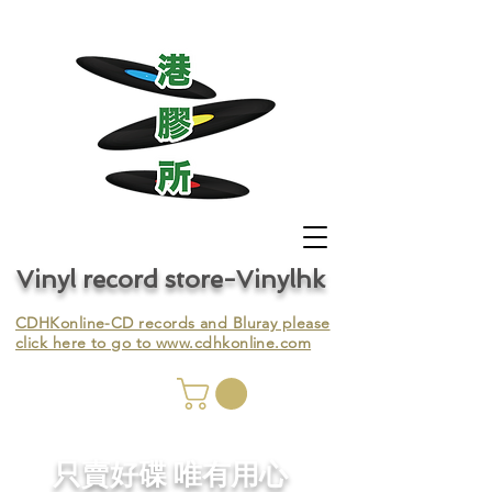
Vinyl record store-Vinylhk
CDHKonline-CD records and Bluray please
click here to go to
www.cdhkonline.com
nyl,
​只賣好碟 唯有用心
ing