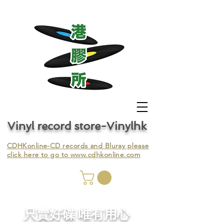
Vinyl record store-Vinylhk
CDHKonline-CD records and Bluray please
click here to go to
www.cdhkonline.com
nyl,
​只賣好碟 唯有用心
ing