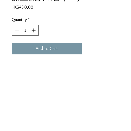
Price
HK$450.00
Quantity
*
Add to Cart
●One Voice∕英語 ●變色龍∕天蠶
變∕天龍訣∕大地恩情∕英雄出少年
●詠梅 ●Cavatina∕音樂 ●小時
候 ●世界真細小 ●萬水千山縱
橫 ●星 ●Star Wars∕音樂 ●人
在旅途灑淚時 ●倆忘煙水裡
●Mac Arthur Park∕英語 ●雪中情
●情愛幾多哀 ●恨綿綿 ●愛
的音訊 ●一點燭光 ●醉紅塵