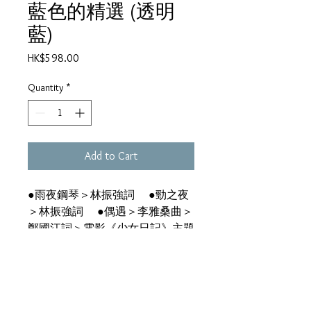
藍色的精選 (透明
藍)
Price
HK$598.00
Quantity
*
Add to Cart
●雨夜鋼琴＞林振強詞 ●勁之夜
＞林振強詞 ●偶遇＞李雅桑曲＞
鄭國江詞＞電影《少女日記》主題
曲 ●愛情幻想＞李雅桑曲＞向雪
懷詞 ●你的眼神＞蘇來曲＞鄭國
江詞 ●情人路＞周啟生曲＞鄭國
江詞 ●甚麼是緣份＞顧嘉輝曲＞