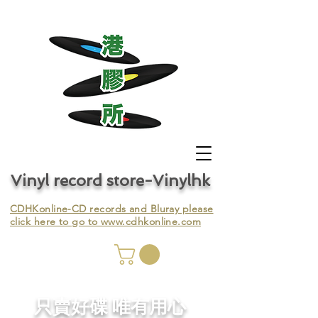
Vinyl record store-Vinylhk
CDHKonline-CD records and Bluray please
click here to go to
www.cdhkonline.com
nyl,
​只賣好碟 唯有用心
ing