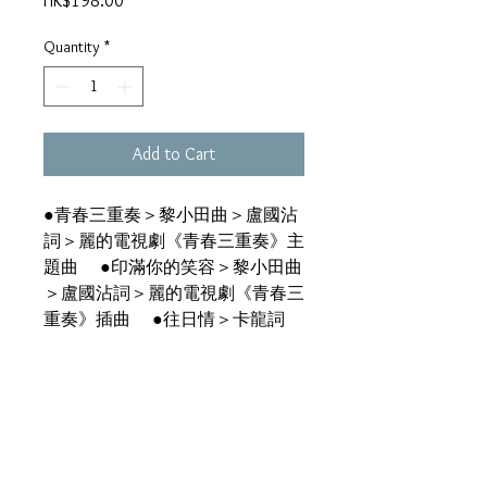
HK$198.00
Quantity
*
Add to Cart
●青春三重奏＞黎小田曲＞盧國沾
詞＞麗的電視劇《青春三重奏》主
題曲 ●印滿你的笑容＞黎小田曲
＞盧國沾詞＞麗的電視劇《青春三
重奏》插曲 ●往日情＞卡龍詞
●朋友＞鄭國江詞 ●一雙一對
＞鮑比達曲＞鄭國江詞 ●心中一
句話＞李雅桑曲＞卡龍詞 ●白馬
王子＞黎小田曲＞鄭國江詞＞香港
電台廣播劇《白馬王子》主題曲
●倩影＞蔡楓華曲＞卡龍詞 ●