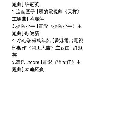
題曲]-許冠英
2.這個圈子 [麗的電視劇《天梯》
主題曲]-蔣麗萍
3.提防小手 [電影《提防小手》主
題曲]-彭健新
4.-小心駛得萬年船 [香港電台電視
部製作《開工大吉》主題曲]-許冠
英
5.高歌Encore [電影《追女仔》主
題曲]-泰迪羅賓
6.長夜-蔡國權
7.自由在我手 [電影《靚妹仔》主
題曲]-余安安
8.童年-蔡國權
9.他在欺騙 [麗的電視劇《天梯》
插曲]-蔣麗萍
10.夢裡有夢 [麗的電視劇《馬永
貞》主題曲]-彭健新
11.鍾情於您-許冠英