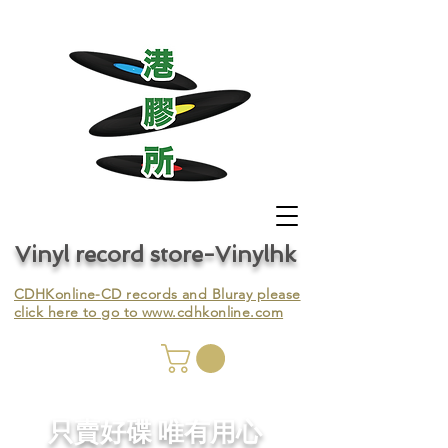
Vinyl record store-Vinylhk
CDHKonline-CD records and Bluray please
click here to go to
www.cdhkonline.com
nyl,
​只賣好碟 唯有用心
ing