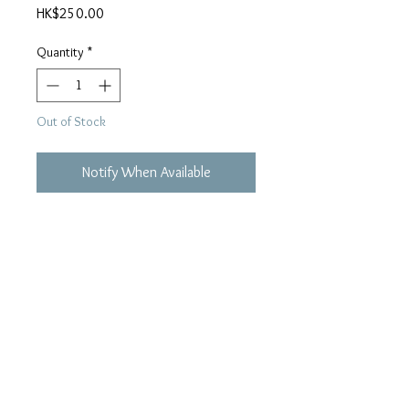
Price
HK$250.00
Quantity
*
Out of Stock
Notify When Available
●印象∕許冠傑 ●為我獻上心韻∕關
菊英 ●星∕關正傑 ●忘記他∕鄧
麗君 ●相識在童年＞顧嘉輝曲＞
鄭重橋詞 ●二等良民∕彭健新 ●
您∕許冠英 ●友情相關照∕溫拿
●望一望∕鄧麗君∕國語 ●大地恩情
∕關正傑 ●明月秋心∕陳秋霞 ●
救世者∕泰迪羅賓 ●柳岸逍遙∕余
安安 ●尖沙咀Susie∕許冠傑