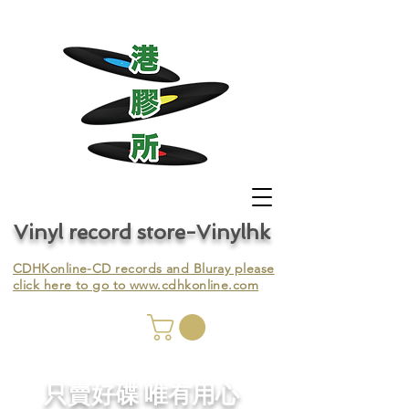
Vinyl record store-Vinylhk
CDHKonline-CD records and Bluray please
click here to go to
www.cdhkonline.com
nyl,
​只賣好碟 唯有用心
ing