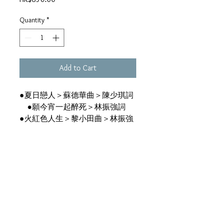
Quantity
*
Add to Cart
●夏日戀人＞蘇德華曲＞陳少琪詞
●願今宵一起醉死＞林振強詞
●火紅色人生＞黎小田曲＞林振強
詞 ●天生一對＞黎小田曲＞潘偉
源詞＞無線電視劇《天生一對》主
題曲 ●我末失方向＞黃良昇曲＞
潘偉源詞 ●愛我便說愛我吧＞倫
永亮曲＞周禮茂詞 ●夕陽之歌＞
陳少琪詞＞電影《英雄本色》第三
集主題曲 ●失落嘉年華＞鮑比達
曲＞林夕詞 ●消失的腳印＞齊秦