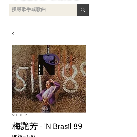
uying
SKU: 0135
梅艷芳 - IN Brasil 89
Price
HK$850.00