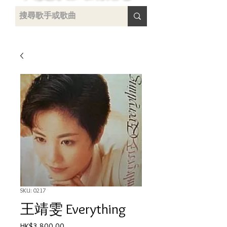
uying
SKU: 0217
王靖雯 Everything
Price
HK$3,800.00