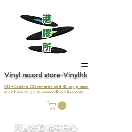
Vinyl record store-Vinylhk
CDHKonline-CD records and Bluray please
click here to go to
www.cdhkonline.com
nyl,
​只賣好碟 唯有用心
ing