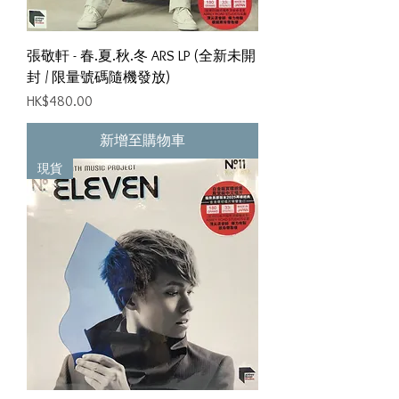
張敬軒 - 春.夏.秋.冬 ARS LP (全新未開
封 / 限量號碼隨機發放)
價格
HK$480.00
新增至購物車
現貨