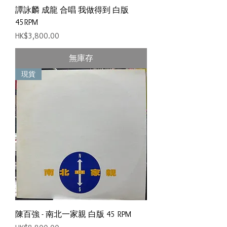
譚詠麟 成龍 合唱 我做得到 白版
45RPM
價格
HK$3,800.00
無庫存
現貨
陳百強 - 南北一家親 白版 45 RPM