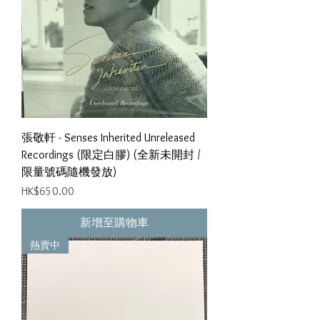
張敬軒 - Senses Inherited Unreleased
Recordings (限定白膠) (全新未開封 /
限量號碼隨機發放)
價格
HK$650.00
新增至購物車
熱賣中