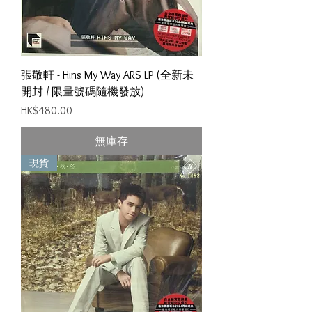
張敬軒 - Hins My Way ARS LP (全新未
開封 / 限量號碼隨機發放)
價格
HK$480.00
無庫存
現貨