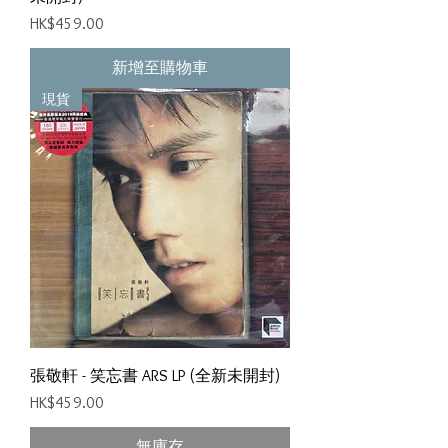
價格
HK$459.00
新增至購物車
現貨
張敬軒 - 笑忘書 ARS LP (全新未開封)
價格
HK$459.00
無庫存