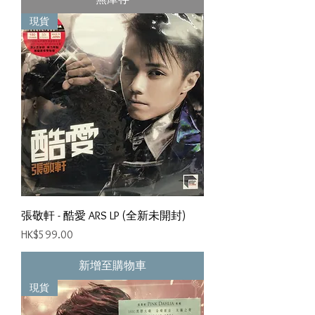
現貨
張敬軒 - 酷愛 ARS LP (全新未開封)
價格
HK$599.00
新增至購物車
現貨