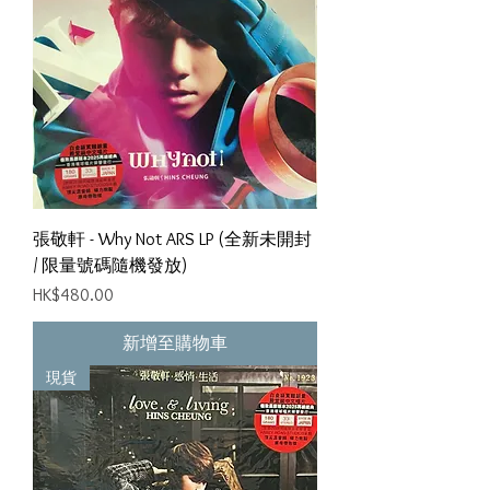
張敬軒 - Why Not ARS LP (全新未開封
/ 限量號碼隨機發放)
價格
HK$480.00
新增至購物車
現貨