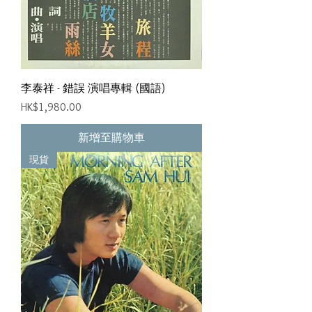
李泰祥 - 錯誤 演唱專輯 (國語)
價格
HK$1,980.00
新增至購物車
現貨