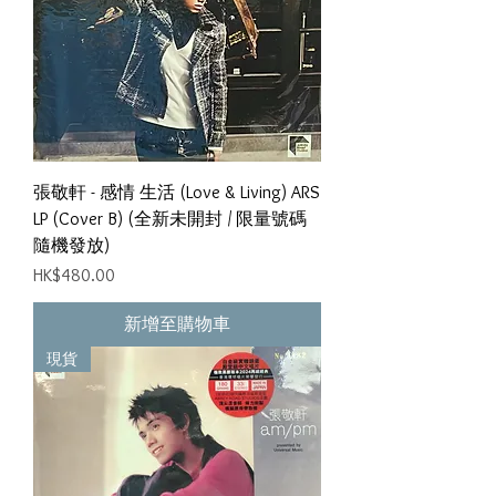
張敬軒 - 感情 生活 (Love & Living) ARS
LP (Cover B) (全新未開封 / 限量號碼
隨機發放)
價格
HK$480.00
新增至購物車
現貨