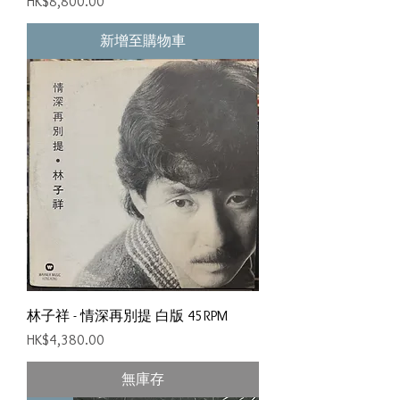
價格
HK$8,800.00
新增至購物車
林子祥 - 情深再別提 白版 45RPM
價格
HK$4,380.00
無庫存