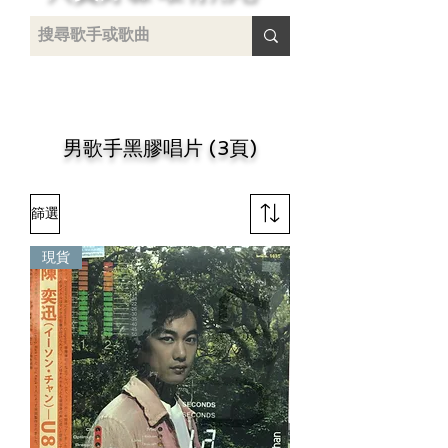
 /
-
男歌手黑膠唱片 (3頁)
篩選
現貨