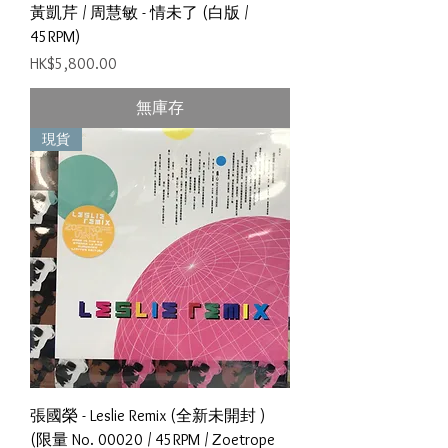
黃凱芹 / 周慧敏 - 情未了 (白版 /
45RPM)
價格
HK$5,800.00
無庫存
現貨
張國榮 - Leslie Remix (全新未開封 )
(限量 No. 00020 / 45RPM / Zoetrope