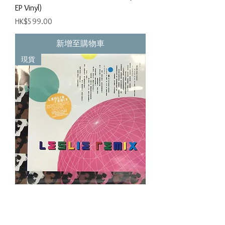
EP Vinyl)
價格
HK$599.00
新增至購物車
現貨
張國榮 - Leslie Remix (全新未開封 )
(限量 No. 00015 / 45RPM / Zoetrope
EP Vinyl)