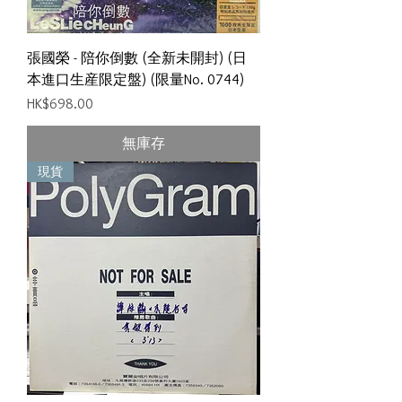
張國榮 - 陪你倒數 (全新未開封) (日
本進口生産限定盤) (限量No. 0744)
價格
HK$698.00
無庫存
現貨