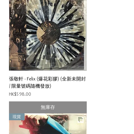
張敬軒 - Felix (爆花彩膠) (全新未開封
/ 限量號碼隨機發放)
價格
HK$598.00
無庫存
現貨