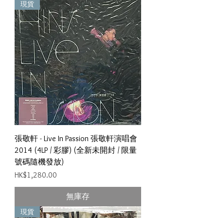
現貨
張敬軒 - Live In Passion 張敬軒演唱會
2014 (4LP / 彩膠) (全新未開封 / 限量
號碼隨機發放)
價格
HK$1,280.00
無庫存
現貨