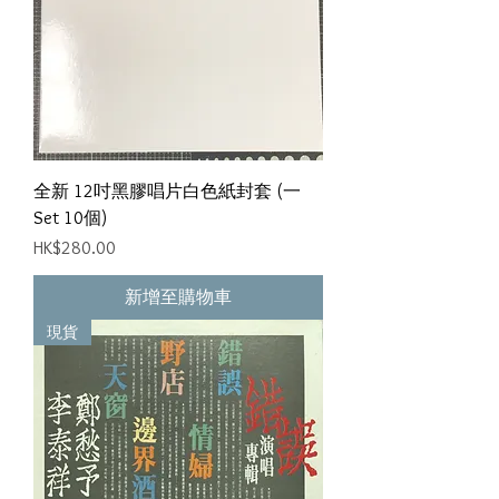
全新 12吋黑膠唱片白色紙封套 (一
Set 10個)
價格
HK$280.00
新增至購物車
現貨