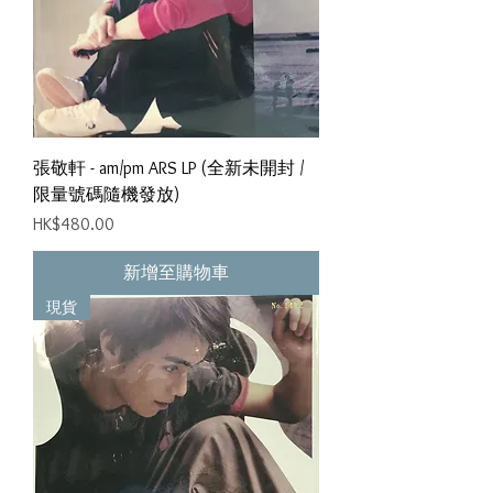
張敬軒 - am/pm ARS LP (全新未開封 /
限量號碼隨機發放)
價格
HK$480.00
新增至購物車
現貨