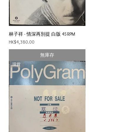
林子祥 - 情深再別提 白版 45RPM
價格
HK$4,380.00
無庫存
現貨