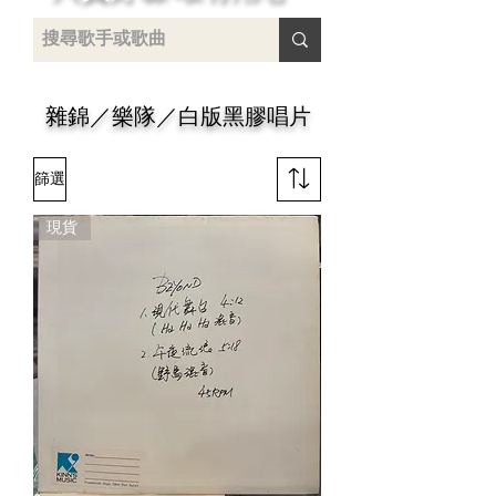
 /
-
雜錦／樂隊／白版黑膠唱片
篩選
現貨