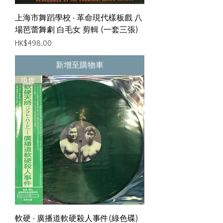
上海市舞蹈學校 - 革命現代樣板戲 八
場芭蕾舞劇 白毛女 剪輯 (一套三張)
價格
HK$498.00
新增至購物車
現貨
軟硬 - 廣播道軟硬殺人事件(綠色碟)