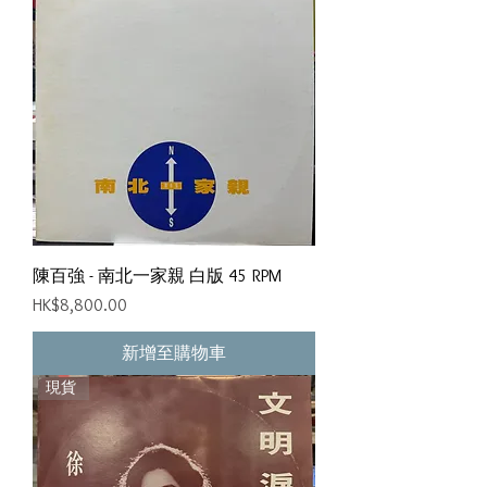
陳百強 - 南北一家親 白版 45 RPM
價格
HK$8,800.00
新增至購物車
現貨