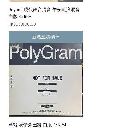
Beyond 現代舞台混音 午夜流浪混音
白版 45RPM
價格
HK$13,800.00
新增至購物車
現貨
草蜢 忘情森巴舞 白版 45RPM