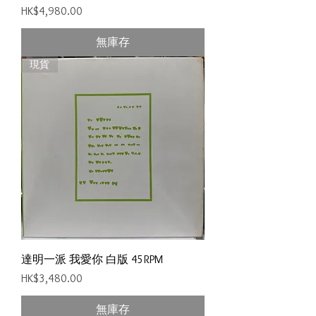
價格
HK$4,980.00
無庫存
現貨
達明一派 我愛你 白版 45RPM
價格
HK$3,480.00
無庫存