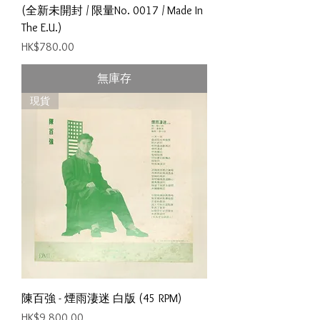
(全新未開封 / 限量No. 0017 / Made In
The E.U.)
價格
HK$780.00
無庫存
現貨
陳百強 - 煙雨淒迷 白版 (45 RPM)
價格
HK$9,800.00