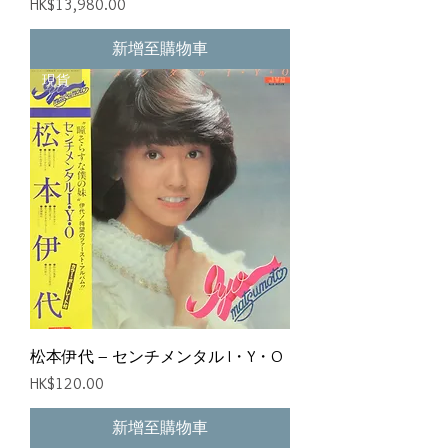
價格
HK$13,980.00
新增至購物車
現貨
松本伊代 ‎– センチメンタル I・Y・O
價格
HK$120.00
新增至購物車