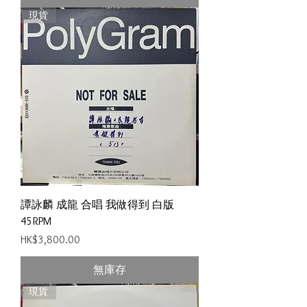
現貨
譚詠麟 成龍 合唱 我做得到 白版
45RPM
價格
HK$3,800.00
無庫存
現貨