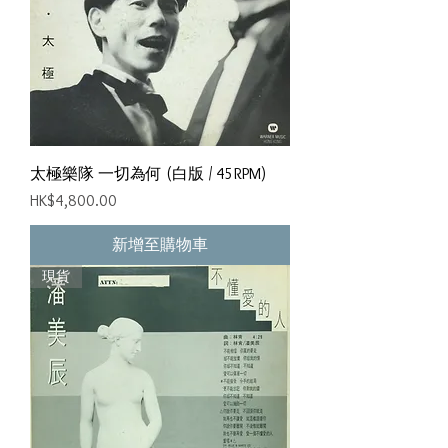
太極樂隊 一切為何 (白版 / 45RPM)
價格
HK$4,800.00
新增至購物車
現貨