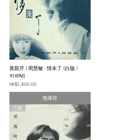
黃凱芹 / 周慧敏 - 情未了 (白版 /
45RPM)
價格
HK$5,800.00
無庫存
現貨