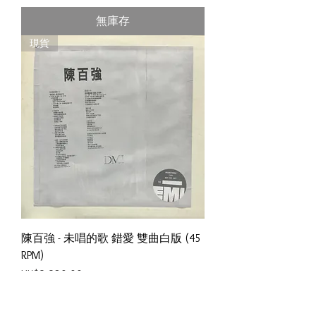
無庫存
現貨
陳百強 - 未唱的歌 錯愛 雙曲白版 (45
RPM)
價格
HK$9,980.00
新增至購物車