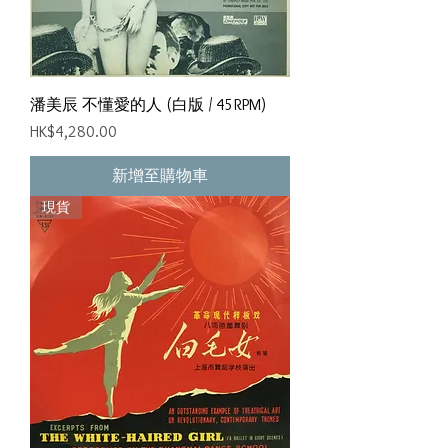
潘美辰 不懂愛的人 (白版 / 45RPM)
價格
HK$4,280.00
新增至購物車
現貨