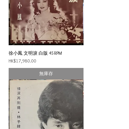
徐小鳳 文明淚 白版 45RPM
價格
HK$17,980.00
無庫存