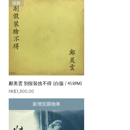
現貨
鄺美雲 別假裝捨不得 (白版 / 45RPM)
價格
HK$3,800.00
新增至購物車