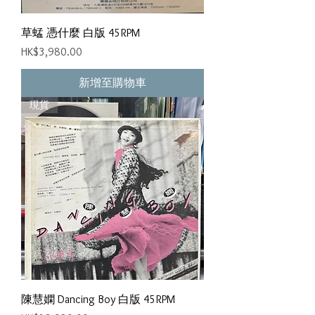
草蜢 憑什麼 白版 45RPM
價格
HK$3,980.00
新增至購物車
現貨
陳慧嫻 Dancing Boy 白版 45RPM