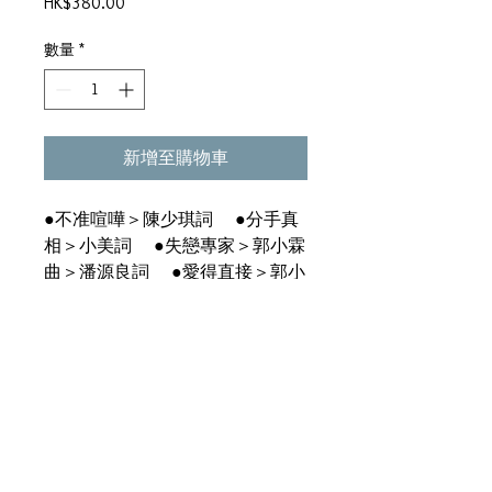
價
HK$380.00
格
數量
*
新增至購物車
●不准喧嘩＞陳少琪詞 ●分手真
相＞小美詞 ●失戀專家＞郭小霖
曲＞潘源良詞 ●愛得直接＞郭小
霖曲＞潘源良詞 ●再開始＞鄭國
江詞 ●迷惘＞郭小霖曲＞鄭國江
詞 ●愛妳別妳＞林振強語 ●文
藝復興＞陳少琪詞 ●觀天的路人
＞郭小霖曲＞小美詞 ●情不是種
花＞潘源良詞 （CD） ●文藝復
興＞陳少琪詞 ●午夜人狼＞林振
強詞 ●一千句 I'm Sorry＞唐書琛