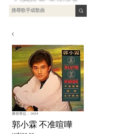
 /
-
庫存單位： 0434
郭小霖 不准喧嘩