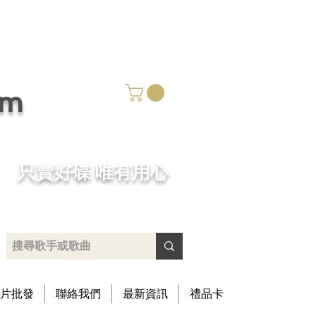
om
​只賣好碟 唯有用心
片批發
聯絡我們
最新資訊
禮品卡