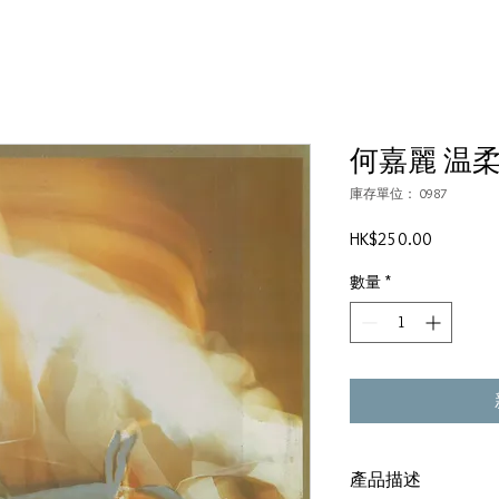
何嘉麗 温
庫存單位： 0987
價
HK$250.00
格
數量
*
產品描述