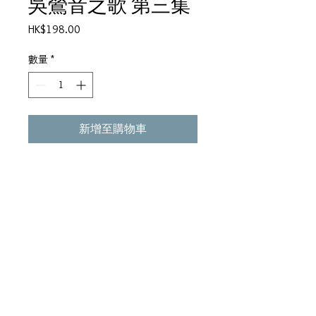
吳鶯音之歌 第三集
價
HK$198.00
格
數量
*
新增至購物車
明月千里寄相思
岷江夜曲
玫瑰為你陶醉
紅燈綠酒夜
我想忘了你
聽我細訴
空幃殘夢
春風帶來煩惱
大地回春