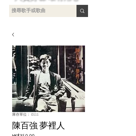
 /
-
庫存單位： 0111
陳百強 夢裡人
價
HK$350.00