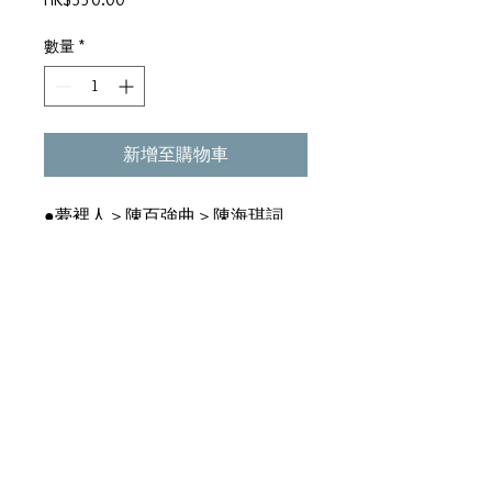
格
數量
*
新增至購物車
●夢裡人＞陳百強曲＞陳海琪詞
●末唱的歌∕合唱：關正傑＞徐日勤
曲＞潘源良詞 ●錯愛＞王醒陶曲
＞薜志雄詞 ●我想妳＞歷風曲＞
盧永強詞 ●揮不去的妳＞徐日勤
曲＞小美詞 ●我的故事＞陳百強
曲＞向雪懷詞 ●水手物語＞林敏
怡曲＞文井一詞 ●地下裁判團＞
林振強詞 ●細想＞向雪懷詞 ●
求求妳＞陳嘉國詞