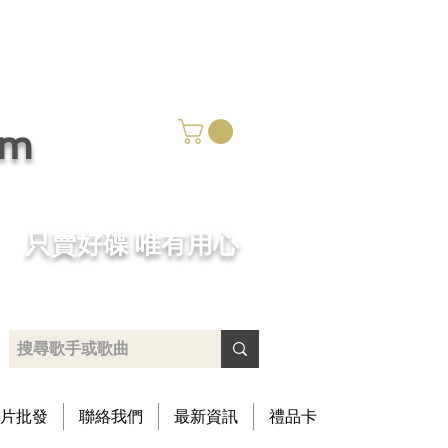
om
​只賣好碟 唯有用心
片批發
聯絡我們
最新資訊
禮品卡