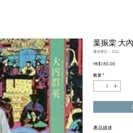
葉振棠 大
庫存單位： 0722
價
HK$180.00
格
數量
*
產品描述