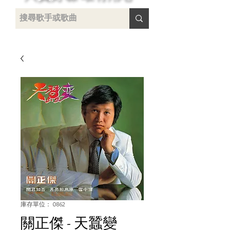
 /
-
庫存單位： 0862
關正傑 - 天蠶變