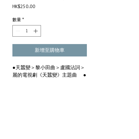
價
HK$250.00
格
數量
*
新增至購物車
●天蠶變＞黎小田曲＞盧國沾詞＞
麗的電視劇《天蠶變》主題曲 ●
間君知否＞李泰祥曲＞盧國沾詞
●相對無言＞盧國沾詞 ●孤芳
獨對天＞于舞曲＞盧國沾詞＞麗的
電視劇《天蠶變》插曲 ●舊事隨
夢去＞鄭國江詞 ●莫徬徨＞鄭國
江詞 ●月亮照高原＞盧國沾詞
●雪中情＞邵肇玫曲＞盧國沾詞
●我要走天涯＞Peter Yarrow曲＞