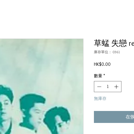
草蜢 失戀 rem
庫存單位： 0361
價
HK$0.00
格
數量
*
無庫存
在