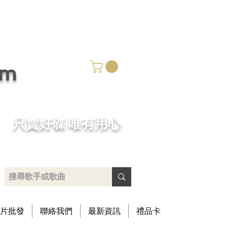
om
​只賣好碟 唯有用心
片批發
聯絡我們
最新資訊
禮品卡