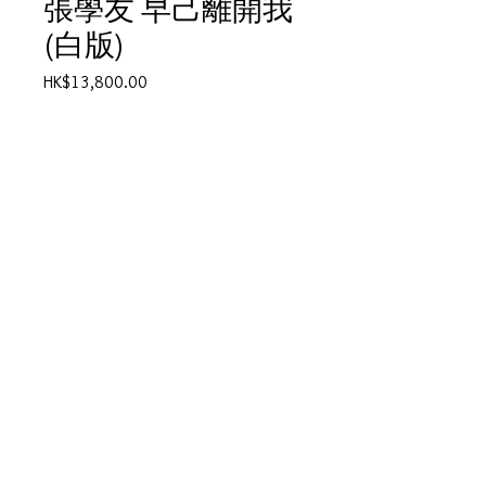
張學友 早己離開我
(白版)
價
HK$13,800.00
格
數量
*
新增至購物車
張學友 早己離開我(白版)
產品描述
© 2025 by Vivo Supplies Ltd.