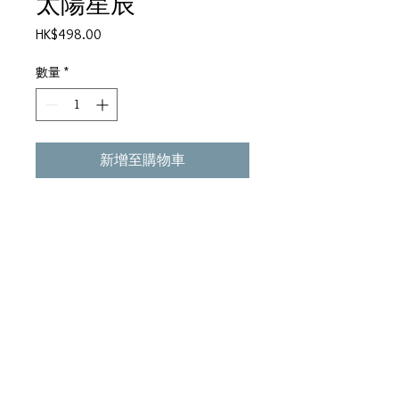
太陽星辰
價
HK$498.00
格
數量
*
新增至購物車
●夜深＞小鯨魚詞 ●沉默的眼睛
＞陳少琪詞 ●真空十九小時＞林
夕詞 ●不變的俏面＞陳美威曲＞
雨言詞 ●迷情＞羅大佑曲＞林振
強詞＞電影《意亂情迷》主題曲
●太陽星辰＞林振強詞 ●Maria
＞林夕詞 ●愛因斯坦＞林振強詞
●等你＞林敏怡曲＞林敏驄詞
●最後的告別＞劉毓華詞