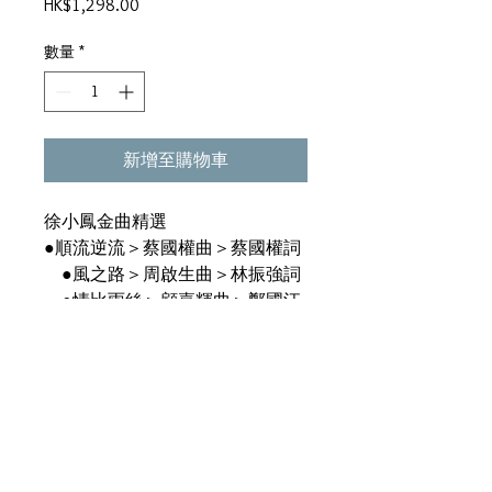
價
HK$1,298.00
格
數量
*
新增至購物車
徐小鳳金曲精選
●順流逆流＞蔡國權曲＞蔡國權詞
●風之路＞周啟生曲＞林振強詞
●情比雨絲＞顧嘉輝曲＞鄭國江
詞 ●風裡的呼喚＞鄭國江詞 ●
隨想曲＞顧嘉輝曲＞鄭國江詞 ●
星星間＞鄭國江詞 ●嘆息＞王福
齡曲＞鄭國江詞 ●獻君千闋歌＞
盧冠廷曲＞唐書琛詞＞電影《聖誕
快樂》插曲 ●星光的背影＞林子
祥曲＞鄭國江詞 ●三分七分＞盧