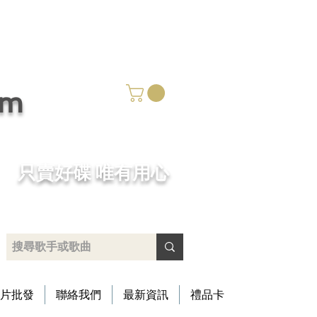
om
​只賣好碟 唯有用心
片批發
聯絡我們
最新資訊
禮品卡