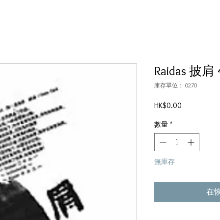
Raidas 披肩 
庫存單位： 0270
價
HK$0.00
格
數量
*
無庫存
在