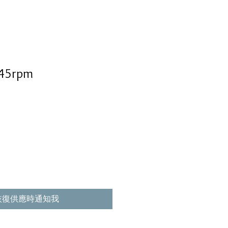
45rpm
恢復供應時通知我