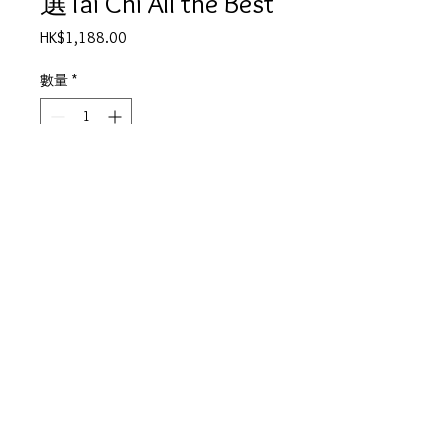
選Tai Chi All the Best
價
HK$1,188.00
格
數量
*
新增至購物車
●決裂邊緣 ●全人類高歌 ●禁
區 ●通緝者 ●錯想 ●作弄
●無盡風沙 ●留住我吧 ●希望
●沉默風暴 ●煙圈 ●留戀
產品描述
碟套：90%新淨
有歌書