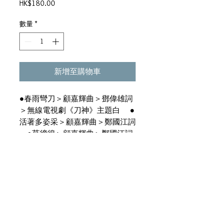
價
HK$180.00
格
數量
*
新增至購物車
●春雨彎刀＞顧嘉輝曲＞鄧偉雄詞
＞無線電視劇《刀神》主題白 ●
活著多姿采＞顧嘉輝曲＞鄭國江詞
●莫徬徨＞顧嘉輝曲＞鄭國江詞
●清風輕輕吹＞顧嘉輝曲＞鄭國
江詞 ●再見也罷＞顧露輝曲＞盧
國沾詞 ●春雨彎刀∕音樂 ●英雄
本色＞顧嘉輝曲＞盧國沾詞＞電影
《風流斷劍小小刀》主題曲 ●心
曲＞顧嘉輝曲＞鄭國江詞 ●情愛
是力量＞顧嘉輝曲＞鄭國） ●春