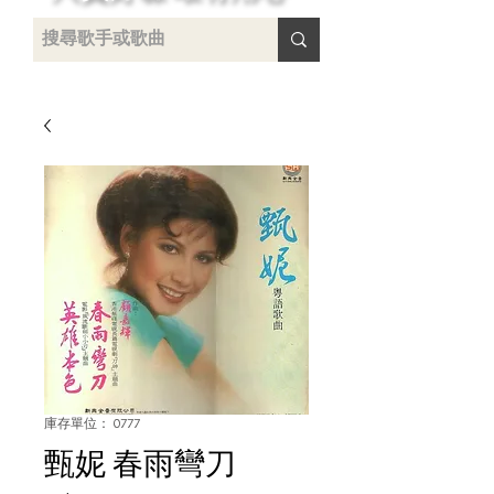
 /
-
庫存單位： 0777
甄妮 春雨彎刀