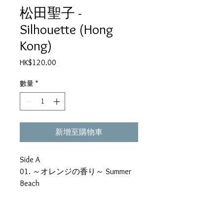
松田聖子 -
Silhouette (Hong
Kong)
價
HK$120.00
格
數量
*
新增至購物車
Side A
01. ～オレンジの香り～ Summer
Beach
02. 白い貝のブローチ
03. Sailing
04. ナイーブ ～傷つきやすい午後