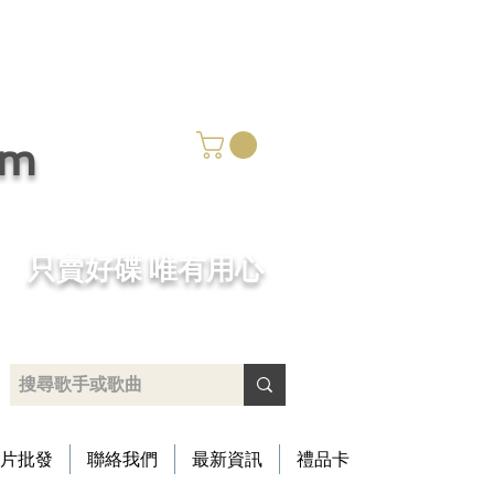
om
​只賣好碟 唯有用心
片批發
聯絡我們
最新資訊
禮品卡