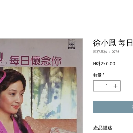
徐小鳳 每
庫存單位： 0776
價
HK$250.00
格
數量
*
產品描述