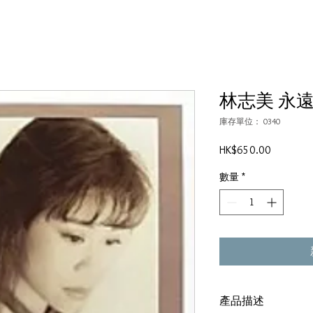
林志美 永
庫存單位： 0340
價
HK$650.00
格
數量
*
產品描述