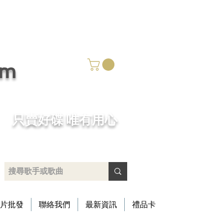
om
​只賣好碟 唯有用心
片批發
聯絡我們
最新資訊
禮品卡