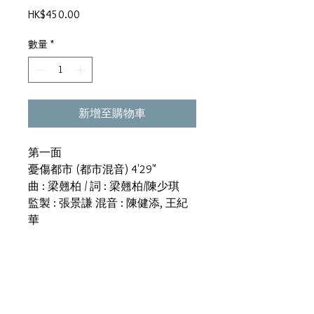
價
HK$450.00
格
數量
*
新增至購物車
第一面
憂傷都市 (都市混音) 4'29"
曲 : 梁翹柏 / 詞 : 梁翹柏/陳少琪
監製 : 張景謙 混音 : 陳健添, 王紀
華
憂傷都市 (大碟版本) 4'39"
監製, 混音 : 張景謙
第二面