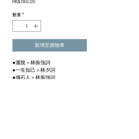
價
HK$380.00
格
數量
*
新增至購物車
●灑脫＞林振強詞
●一生知己＞林夕詞
●攝石人＞林振強詞
●傷心戲院＞陳少琪詞
●正午＞馮鏡輝曲＞潘源良詞
●愛得糊塗＞韻心詞
●永遠冬天＞潘源良詞
●不懂怎去愛＞馮鏡輝曲＞潘源良
詞
●破夢＞陳少琪詞
●十二小時＞陳百強曲＞潘偉源詞