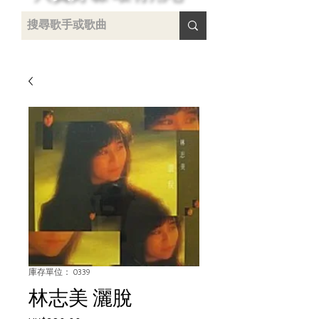
 /
-
庫存單位： 0339
林志美 灑脫