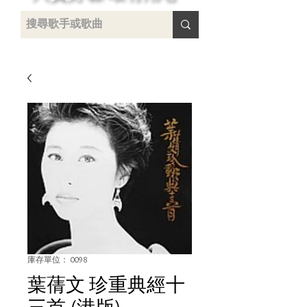
 /
-
庫存單位： 0098
葉蒨文 珍重典經十
三首 (港版)