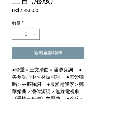
價
HK$2,980.00
格
數量
*
新增至購物車
●珍重＞王文清曲＞潘源良詞 ●
美夢記心中＞林振強詞 ●海旁獨
唱＞林振強詞 ●最愛是我家＞鄭
華娟曲＞潘偉源詞＞無線電視劇
《愛情三角錯》主題曲 ●迷惑＞
林敏怡曲＞林敏驄詞＞電影《愛神
一號》主題曲 ●寒煙翠＞林敏怡
曲＞潘偉源詞＞香港電台第一台廣
播劇《寒煙翠》主題曲 ●這份情
＞鄭國江詞 ●秋來秋去＞熊美玲