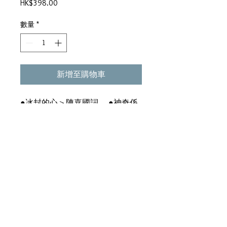
價
HK$398.00
格
數量
*
新增至購物車
●冰封的心＞陳嘉國詞 ●神奇係
我同市＞黃霑詞 ●天生一對＞歷
風曲＞小美詞 ●情人＞向雪懷詞
●夢囈∕音樂 ●癡心眼內藏＞王
醒陶曲＞小美詞＞無線動見劇《鑽
石王老五》主題曲 ●驅魔大法師
＞盧永強詞 ●夢囈＞陳百強曲＞
俞琤、陳少琪詞 ●約會∕陳百
強、陳美玲＞向雪懷詞 ●冰封的
心＞延長版