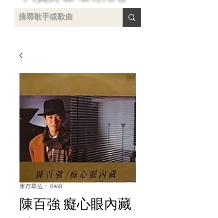
 /
-
庫存單位： 0468
陳百強 癡心眼內藏