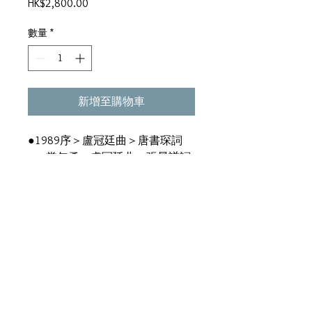
價
HK$2,800.00
格
數量
*
新增至購物車
●1989序＞盧冠廷曲＞唐書琛詞
●當年勇＞盧冠廷曲＞張景謙詞
●血色黎明＞盧冠廷曲＞劉卓輝
詞 ●漆黑將不再面對＞盧冠廷曲
＞劉卓輝詞 ●人山旗海＞盧冠廷
曲＞盧國宏詞 ●你是你我是我＞
盧冠廷曲＞唐書琛詞 ●流亡＞盧
冠廷曲＞劉卓輝詞 ●無悔＞盧冠
廷曲＞唐書琛詞 ●長夜孤魂＞盧
冠廷曲＞潘源良詞 ●1989＞盧
冠廷曲＞唐書琛詞