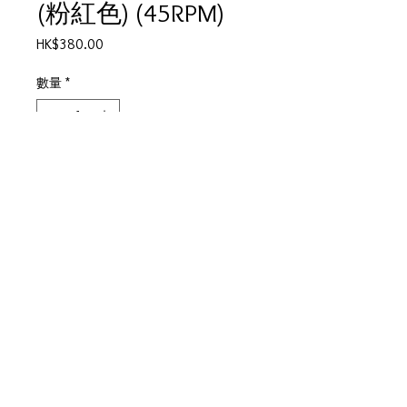
(粉紅色) (45RPM)
價
HK$380.00
格
數量
*
無庫存
在恢復供應時通知我
信(阿信的故事主題曲)
春雷
產品描述
碟套：80%新
歌詞印在封套背面
碟95%-新淨,正常使用過痕跡