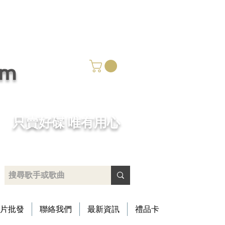
om
​只賣好碟 唯有用心
片批發
聯絡我們
最新資訊
禮品卡