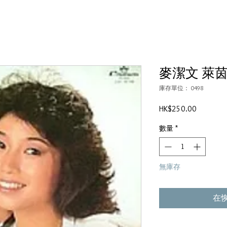
麥潔文 萊
庫存單位： 0498
價
HK$250.00
格
數量
*
無庫存
在