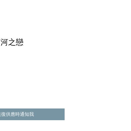
茵河之戀
恢復供應時通知我