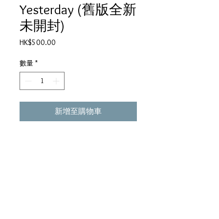
Yesterday (舊版全新
未開封)
價
HK$500.00
格
數量
*
新增至購物車
●錯就錯＞潘源良詞 ●Goodbye
Misty Blue＞黃靄君詞 ●淌血的
心＞林敏怡曲＞文并一詞
●No.55＞林振強詞 ●再莫沉醉＞
鄭國江詞 ●再見Yesterday＞卡龍
詞 ●情信＞蔡國權曲＞潘偉源詞
●一於要癲＞劉毓華詞 ●忍心