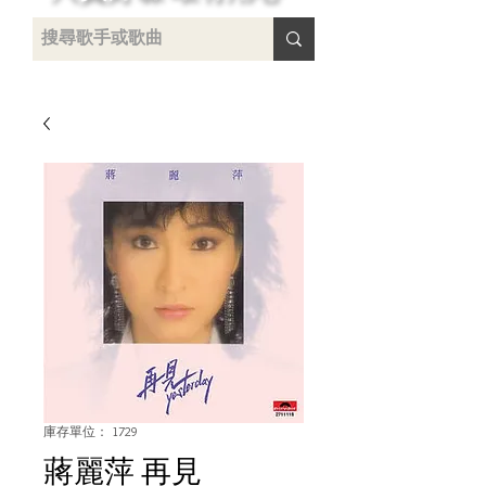
 /
-
庫存單位： 1729
蔣麗萍 再見